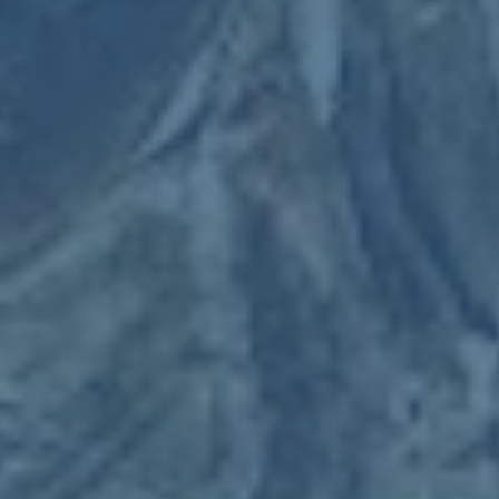
世界杯买球官网官方平台入口背后的法律与责任意
识
谈到“世界杯买球官网官方平台入口”，绕不开的一个
话题就是各地的法律环境与监管要求。不同国家和
地区对体育类竞猜、在线娱乐的态度差异很大，有
的已经建立了完整的牌照制度和监管框架，有的则
实行严格限制甚至明确禁止。这意味着在某些地
区，所谓“世界杯买球官网官方平台入口”很可能根本
不存在，用户看到的只是以“世界杯”名义包装的普通
网站。理解当地的法律边界，是每一位用户在接触
相关平台前的基础功课，否则不仅可能遇到资金风