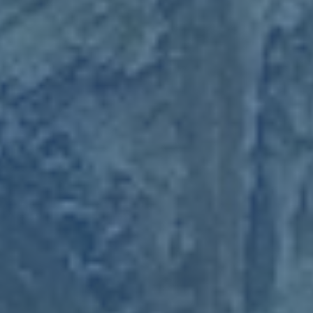
险，还可能无意中触碰法律红线。在有明确监管的
地区，合规平台通常会在官方页面明显位置展示牌
照编号与监管机构信息，用户可以通过这些线索进
行核验；而那些只用模糊词汇宣称“官方授权”“国际
认证”，却拿不出具体证据的入口，则需要多加谨
慎。
理性参与与自我控制比找到入口更重要
即便确认了相对安全的“世界杯买球官网官方平台入
口”，如何理性参与、控制节奏与金额，依然是比“去
哪玩”更重要的问题。在真实案例中，许多问题并非
源自平台本身，而是用户在情绪波动下不断加大投
入，把原本当作娱乐预算的小金额，膨胀成远超承
受能力的支出。理性的做法包括：在世界杯开始
前，为自己设定一个上限明确的娱乐预算，并且无
论输赢都不追加；将每场赛事的参与金额控制在可
承受范围内，不用“上一局输了就加倍追回”的思路操