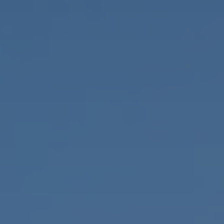
甚至连域名都差异极小，用各种“注册即送”“充值返
利”吸引点击。一旦轻信，很可能遇到以下问题
第一种是资金无法顺利出入。部分假冒网站会在用
户充值后，通过各种理由限制提现，比如所谓“流水
不足”“活动金额需完成任务”甚至要求额外缴费解
锁，这种设计本身就带有明显陷阱。第二种是信息
泄露风险，在不明来源的入口输入手机号、银行卡
号或身份证资料，极易被用于电信诈骗或非法营
销。第三种是恶意插件与木马，通过伪装成“世界杯
买球官方APP”的安装包，在用户手机或电脑中植入
恶意程序，窃取更多隐私数据。
真正意义上的“世界杯买球官网官方平台入口”，绝不
会刻意制造“惊人回报”的幻觉，也不会逼迫用户在不
透明条件下大量充值。对于任何声称“百分百稳赢”
“内部推荐稳收米”的链接或二维码，最理性的做法是