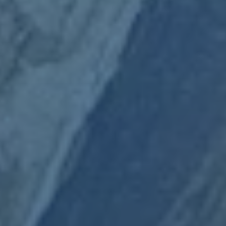
邮箱地址
*
性别
*
备注
*