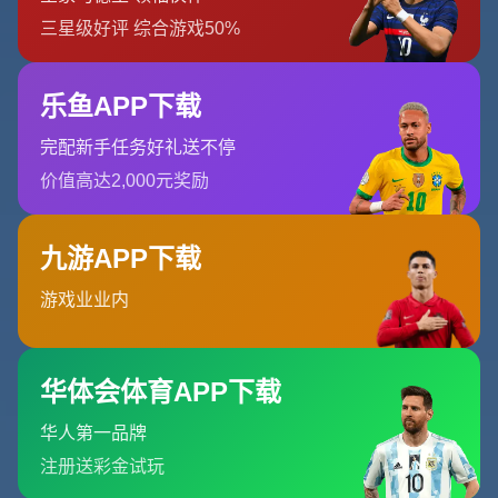
世界杯买球官网官方平台入口的真实含义
很多人看到“世界杯买球官网官方平台入口”这几个
字，第一反应是搜索一个网址或者下载链接，却忽
视了它背后的前提——什么才算“官网”与“官方平
台”。从严格意义上讲，所谓的官网官方平台入口至
少应该具备三个基础特征：一是身份清晰可查，也
就是平台背后的主体信息、运营资质等可以通过公
开渠道验证；二是规则透明，包括玩法说明、赔率
构成、结算方式和风险提示；三是安全可追溯，涉
及资金往来和用户数据时，有完整的防护与责任机
制。只有在这三点基础上谈论“世界杯买球官网”，才
有真正的讨论价值，而不是被某些广告文案牵着
走。
从球迷视角看世界杯买球官网官方平台入口的吸引
力