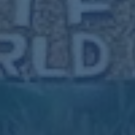
互联网行业自诞生以来，已成为全球经济中不可或缺的
一部分。包括电子商务、社交媒体、云计算、人工智能
等在内的技术正在快速发展，推动着各行业的数字化转
型。随着5G、物联网的推广，互联网行业迎来了更广泛
的应用
栏目导航
关于我们
服务优势
团队介绍