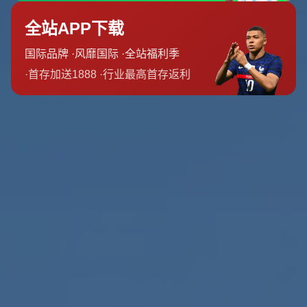
从球迷的角度，世界杯带来的不仅是一个月的赛
程，更是一个全球狂欢的社交场景。许多人会把“世
界杯买球官网官方平台入口”当成一种参与感的延
伸：通过竞猜比分或大小球，试图用自己的足球理
解去“验证眼光”。比如，部分球迷会在比赛前通过平
台查看历史交战记录、阵容情况、伤病信息，然后
选择是否参与某场比赛的玩法，这种过程有点类似
于把自己变成“临时数据分析师”。在这种心态下，入
口的吸引力并不只是“赢不赢钱”，而是能否提供足够
全面的资讯、便捷的操作体验，以及在关键时刻不
卡顿、不掉线的技术稳定性。
安全性的核心要点平台入口不是越多越好
围绕“世界杯买球官网官方平台入口”，用户最容易忽
略的风险恰恰出现在“入口”本身。在重大赛事期间，
一些仿冒网站会刻意模仿正规平台的界面和文案，