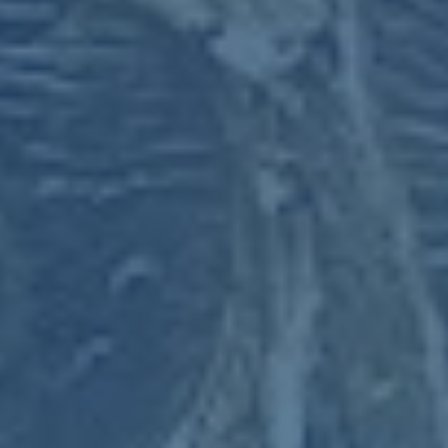
变动后控制不住复盘想法，临时改变原先规划。想
要接近“实时最佳”，一种被忽视却极为关键的能力，
是情绪控制与纪律执行。在开始世界杯滚球之前，
为自己设定清晰的原则，例如：只在明确看懂比赛
节奏时入场，避免在连续亏损时加倍下注，不在伤
停补时阶段为“翻盘”而随意下单。这种提前制定规则
的方式，让你在比赛最精彩、情绪波动最大的时
候，仍然有框架可依。真正的实时最佳，并不是每
一次都追到最高点，而是让自己的决策稳定在高质
量区间内。