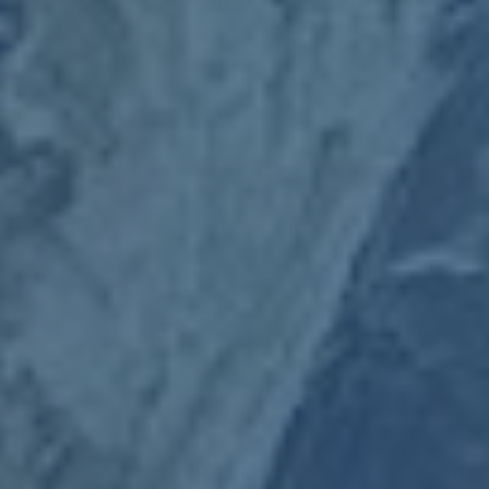
申请表单
姓名
*
邮箱地址
*