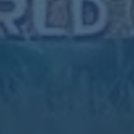
互联网行业自诞生以来，已成为全球经济中不可或缺的
一部分。包括电子商务、社交媒体、云计算、人工智能
等在内的技术正在快速发展，推动着各行业的数字化转
型。随着5G、物联网的推广，互联网行业迎来了更广泛
的应用
栏目导航
关于我们
服务优势
团队介绍
问题解答
新闻资讯