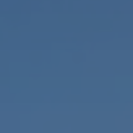
直觉有机结合。数据提供的是整体趋势和概率，直
觉则来自对比赛节奏的体感和经验总结。世界杯的
滚球中，常见的实时维度包括：控球率、射门次
数、预期进球值xG、角球数、犯规次数甚至是球员
跑动距离等。如果仅凭直觉，很容易被热烈的现场
氛围蒙蔽，忽略了潜在的风险；如果只看数据，又
容易错过一些肉眼可见却尚未反映在统计上的细
节，比如某个边路球员的状态火热、某支球队明显
体能下滑。理想的状态是：统计指标佐证你在场面
上看到的东西，而不是相互背离。当数据和直观观
感一致时，往往就是接近“实时最佳”入场窗口的时
刻。
进球前后的“黄金与陷阱时段”
在世界杯滚球中，进球前后往往是赔率波动最剧烈
的阶段，也是寻找“实时最佳”的热门时刻。比如一支
强队在上半场20分钟内围攻对手却迟迟不进球，盘