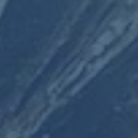
栏目导航
关于我们
服务优势
团队介绍