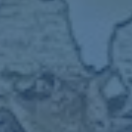
的策略也必须随赛事阶段调整。