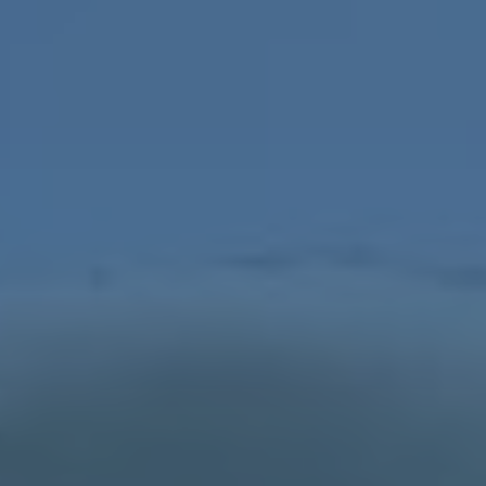
是借由混合投注来实现收益曲线更加平滑。