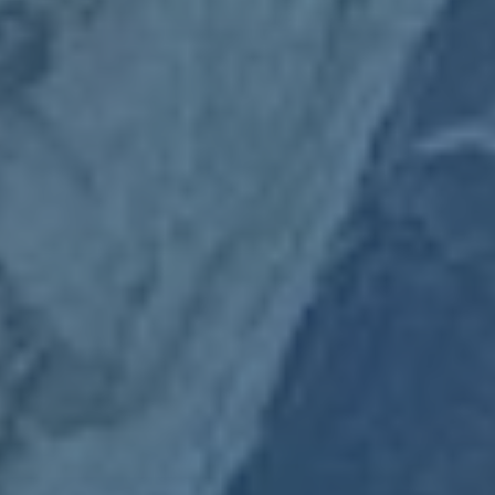
串多注。同时,保持记录自己的投注逻辑,包括为什么
选某种混合组合、赛后结果与预期差异在哪里。随
着世界杯赛程推进,你对各支球队的理解会不断刷新,
混合投注的策略也应随之迭代。
总体而言,世界杯竞彩混合投注的魅力在于 它不是简
单的“拼手气”,而是将对比赛的理解拆分为多个维度,
再通过组合与过关方式,构建出有层次、有逻辑的策
略体系。只要掌握玩法规则,理解赔率与风险的关系,
结合赛事阶段和球队特性进行判断,混合投注就能在
观赛之余,为你增添一份更加有趣且可控的参与感。