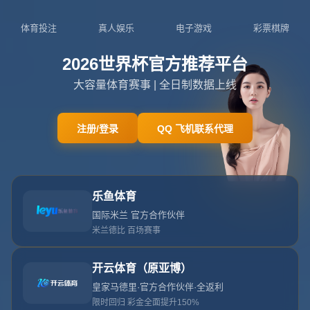
新闻资讯
网站首页
新闻资讯