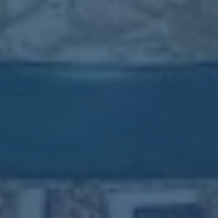
联系我们
热门新闻
世界杯预测APP下载最新网址
2025英雄联盟世界赛新皮肤震撼上线，粉丝
狂热抢购收藏！
西媒：输给巴萨后 皇马内部认为这防线进欧
协都难
通过2025英雄联盟赛事官网获取全球总决赛
最新详情与动态