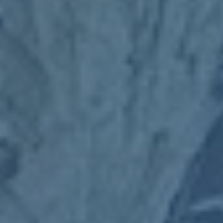
高 未来几个赛季 他需要面对对手更有针对性的布防
更严格的身体对抗 以及更密集的赛程挑战 能否在这
种背景下持续保持甚至提升产出 才是检验一名新星
能否真正迈入一线球星行列的关键 不过从目前的技
术特点 心态成熟度以及战术适配度来看 尼科帕斯显
然已经踏在一条正确的道路上
无论未来他是留在现在的联赛继续打磨 还是在转会
市场上成为豪门追逐的目标 这一个赛季的6球6助注
定会被反复提起 它代表的不仅是一串数字 更是一种
新型中场价值的象征 在这个重视数据也重视体系的
时代 像尼科帕斯这样兼具效率 年龄与战术多样性的
球员 正在重塑人们对中场的想象 也让“年龄第二小
的5+5球员”这一描述 成为观察新生代球星崛起的重
要窗口