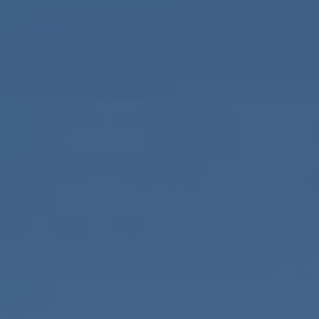
岁上下的成熟球员担任 因为需要丰富经验去阅读比
赛 调配节奏 年纪太小容易“只会跑 不会想” 但尼科帕
斯正好突破了这种传统印象 他在20岁出头就完成了
许多老将才能完成的数据与职责 这让他的每一场比
赛都带有一种“提前完成升级”的意味
从联赛的整体竞争格局看 五大联赛聚集了欧洲最顶
级的防守体系与战术博弈 年轻球员想要在这种环境
下刷数据 并非靠单场爆发即可 需要的是长期稳定的
出场时间和可持续的表现 教练愿意给他足够信任 本
身也是对他战术执行力和职业态度的一种认证 因此
当人们提到“尼科帕斯6球6助 五大联赛5+5球员中年
龄第二小”时 其实是在承认 他的表现已经不只是“有
潜力” 而是已经达到“可以依靠”的级别
技术风格 多面中场是如何炼成的