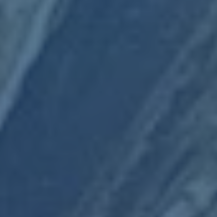
申请表单
姓名
*
邮箱地址
*