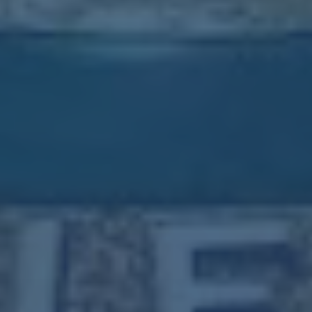
团队介绍
问题解答
新闻资讯
联系我们
热门新闻
英雄联盟比赛直播官网，电竞赛事全覆盖，
精彩不容错过！
奥运冠军走进军营 凝聚起奋进新时代的强大
正能量