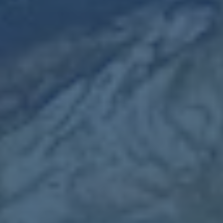
栏目导航
关于我们
服务优势