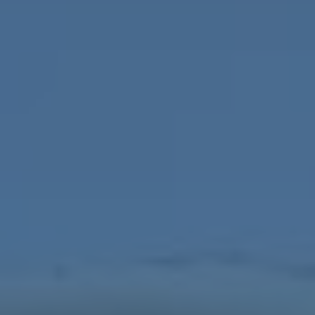
要理解尼科帕斯为何能在数据上如此高效 需要看看
他的技术特点与踢法风格 现代中场逐渐摆脱了传统
意义上那种“单一角色划分” 很少有人只负责拦截或
只负责组织 真正脱颖而出的球员 往往在多个维度上
都有不错的完成度 尼科帕斯符合这种趋势 他既有一
定的身体对抗能力 能在中路与对方中场纠缠 同时脚
下细腻 具备短传渗透与快速出球的意识 在转换进攻
时非常果断
在阵地战中 他会频繁出现在右侧或左侧半空间 这是
现代进攻体系中的黄金区域 介于边路与中路之间 可
以观察防线横向移动 选择直塞 斜传 甚至自己内切射
门 尼科帕斯在这里完成了不少关键助攻 也利用对方
防线注意力被前锋与边锋吸引的时机 前插至禁区弧