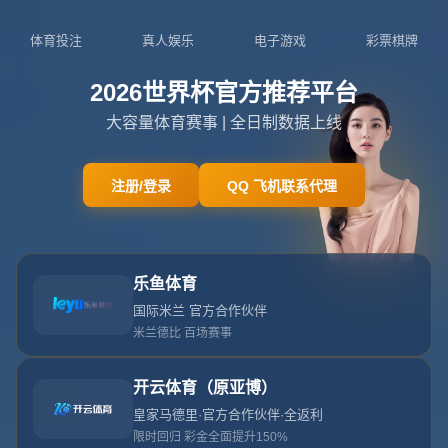
新闻资讯
网站首页
新闻资讯