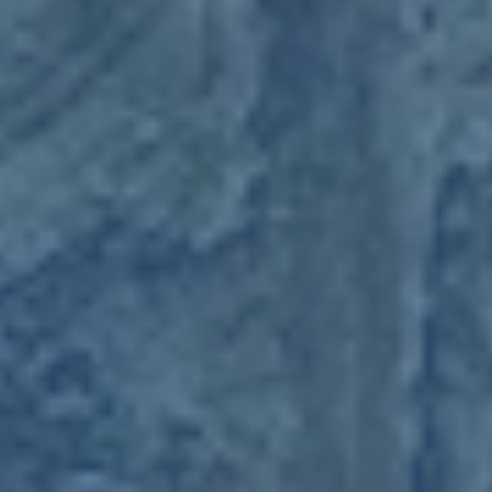
少年训练提供测试与数据分析。如此一来，从启蒙
体验到专业训练，从校园联赛到城市联赛，再到职
业梯队与大学升学，都有清晰通道。这种体教深度
融合的模式，在客观上也推动了体育培训 体育装备
体育服务等企业提升产品质量和服务标准，以适应
更专业 更注重安全和效果的消费需求。
金融与制度创新 为体育深度融合发展提供坚实支撑
无论是体育消费升级还是产业结构优化，没有金融
与制度创新的支撑，很难实现高质量发展。当前，
一些地区探索设立体育产业基金 体育消费券 体育企
业信用评价体系等，通过财政引导 社会资本参与，
撬动更多资金流向体育科技 体育服务与体育基础设
施。一方面，体育消费券 赛事票务补贴 通过精准投
放，可以有效激活短期消费；面向中小体育企业的
专项贷款 融资担保和知识产权质押，则有助于稳定