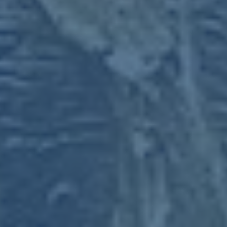
值得关注的是，“体育+乡村振兴”正在成为新的增长
极。通过打造户外骑行线路 乡村马拉松 山地越野营
地和青少年营地教育基地，不少地区把闲置山地 河
道 田园资源转化为体育消费空间。当地农产品民宿
乡村文创与体育赛事叠加，既拓宽了农民增收渠
道，又为体育产业提供了丰富的线下场景。在这一
过程中，体育产业链条由单一的“赛事运营”延伸到
“规划设计 设备制造 场地建设 运营服务 IP开发”，真