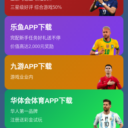
创新 场景供给创新 业态模式创新，让体育真正成为
拉动经济增长的新引擎和塑造城市软实力的新名
片，已经成为各地实践中的共识与方向。
以深度融合为主线 构建体育消费升级的新逻辑
要驱动体育消费升级，首先要回答一个问题 体育如
何从“可选消费”变成“刚性需求” 深度融合恰恰提供
了一个系统性的解题思路。将体育与公共健康体系