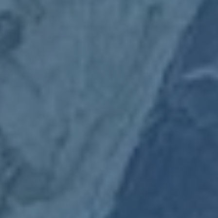
更加依赖深度融合所带来的系统性变革。通过持续
推动体育与科技 文化 教育 医疗 旅游 金融和城市治
理协同，打造跨部门 跨行业的治理与服务机制，体
育可以在更大范围 内更高层次上参与国民经济与社
会生活。健康需求的刚性化 休闲时间的细分化 数智
技术的普及化 正在为体育提供前所未有的舞台。
在这一进程中，关键不在于简单扩张体育产业的规
模，而在于通过 高质量供给引导高品质消费 再以高
品质消费倒逼产业转型升级 形成良性循环。只有真
正把体育当作推动区域经济转型 城市品牌塑造和人
民生活品质提升的重要抓手，把深度融合当作系统
工程长期推进，体育消费升级与体育产业高质量发
展才能在实践中不断跃迁，成为驱动高质量发展的
重要支点。