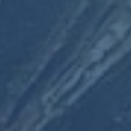
性别
*
备注
*
提交