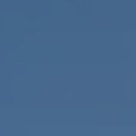
识别 预约系统 能耗管理和运动数据采集，实现运营
效率和用户体验的双提升；平台型企业依托AI算法
推送个性化训练计划，提供“教练+内容+社群”的一
站式服务，极大拓展了体育消费的时间和空间边
界。
在此过程中，数据成为体育产业高质量发展的关键
生产要素。运动数据不仅可以反哺教练训练方案优
化，提升体教融合和专业竞技的科学化水平，还可
为保险 定制化健康管理服务提供风控依据。部分地
区正探索“运动积分”模式，将居民运动量与城市信用
体系 公共服务优待挂钩，既激活了全民健身的积极
性，又为体育消费培养稳定客群。这种由数据连接
起运动行为 服务供给与公共政策的模式，体现了深
度融合对体育产业的乘数效应。