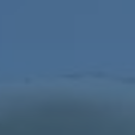
多业态联动 打造体育产业集群与增长极
推动体育产业高质量发展，不能仅靠单体场馆和单
个品牌，而需要构建跨行业 跨区域的产业集群。以
“体育+制造”为例，从传统体育用品向高端运动装备
智能穿戴 器材定制升级，通过材料科技 传感技术与
工业设计的深度融合，形成技术壁垒和品牌溢价。
一些城市正在布局体育科技产业园 体育消费示范街
区 体育主题商业综合体，将运动零售 运动体验 运动