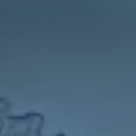
康复与电竞潮玩有机组合，形成集消费体验 赛事运
营 研发办公于一体的综合功能区，实现“人流即流量
流量即产量”的闭环。