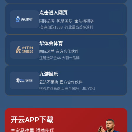
以深度融合发展为引擎 驱动体育消费升级和体育产
业高质量发展
2026-03-14T02:40:09+08:00
admin
深度融合激活体育新动能 引爆消费升级与产业跃升
在数字经济全面渗透与居民消费结构加速升级的当
下，体育早已不再只是“看看比赛”“跑跑步”这么简
单，而正逐步成为链接健康中国 建设数字中国 与美
好生活的重要纽带。以深度融合发展为引擎，将体
育与科技 文化 旅游 医疗 金融乃至城市治理有机嫁
接，不仅能够 撬动体育消费升级，更能推动体育产
业向高附加值 高质量方向跃升，形成内需与供给相
互成就的良性循环。围绕这一逻辑，通过体制机制