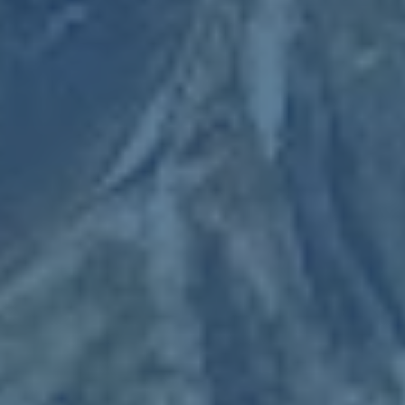
正形成可持续的生态。
体教融合与青少年市场 为体育消费与产业升级培育
长期动能
从更长周期看，体育消费升级和体育产业高质量发
展离不开体教融合 深度推进。将体育技能培养 体质
提升与素质教育结合，推动学校社团俱乐部社会培
训机构协同发展，不仅有助于提升青少年健康水
平，更能在成长过程中塑造稳定的体育兴趣和消费
习惯。当家长愿意为孩子购买全年课程 训练营 国际
赛事交流营地活动时，青少年体育培训 赛事旅行 运
动装备便构成一个规模可观的细分市场。
这里的关键在于构建贯通学校与社会的体育成长路
径。例如，地方可以鼓励校园运动队与社会俱乐部
共建共享训练场地，赛事运营公司为青少年提供分
级联赛体系和裁判 教练 服务，体育科技企业则为青