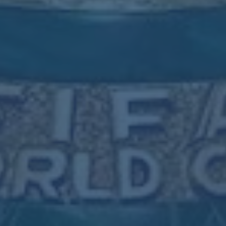
关于我们
服务优势
团队介绍
问题解答
新闻资讯
联系我们
友情链接
友情链接
热门新闻