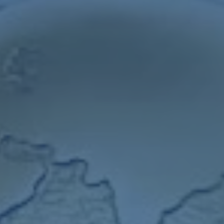
通过
英雄联盟赛事直播官网
，你不仅能看到比赛本
身，还能感受到赛事的独特魅力。每一场
全球顶级
对决
背后，都是选手们的无数汗水与战术智慧。比
如，在2022年全球总决赛中，某支战队凭借一次完
美的团战翻盘，成功逆转局势，现场解说和弹幕瞬
间沸腾。这样的经典时刻，只有通过直播才能感受
到最真实的震撼。
此外，官网还会对赛事进行深度分析，呈现数据统
计和战术复盘，帮助观众更全面地理解比赛。这种
专业内容对于想要提升游戏水平的玩家来说尤为宝
贵。你可以通过这些分析，学习顶尖选手的操作思
路和团队配合技巧。
四、如何不错过任何一场重要赛事
对于忙碌的玩家来说，记住所有赛事时间可能有些
困难。幸运的是，
英雄联盟赛事直播官网
提供了赛