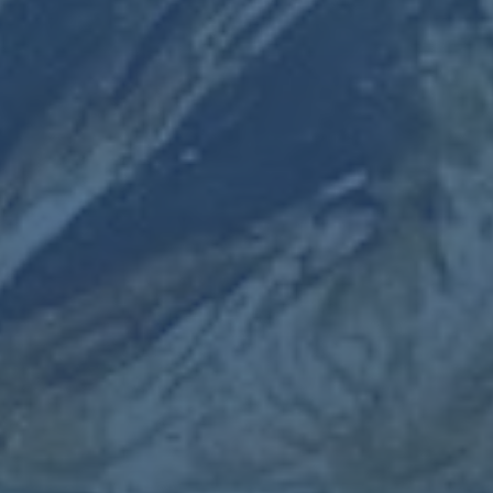
互联网行业自诞生以来，已成为全球经济中不可或缺的
一部分。包括电子商务、社交媒体、云计算、人工智能
等在内的技术正在快速发展，推动着各行业的数字化转
型。随着5G、物联网的推广，互联网行业迎来了更广泛
的应用
栏目导航