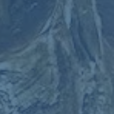
申请表单
姓名
*
邮箱地址
*
性别
*