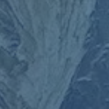
栏目导航
关于我们
服务优势
团队介绍
问题解答
新闻资讯