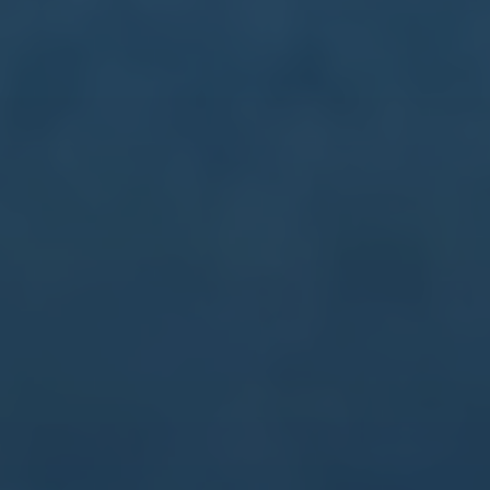
2025英雄联盟世界赛举办城市正式公布，令人翘首以
盼！
2026-08-08
世界杯滚球网页版最佳
2026-08-08