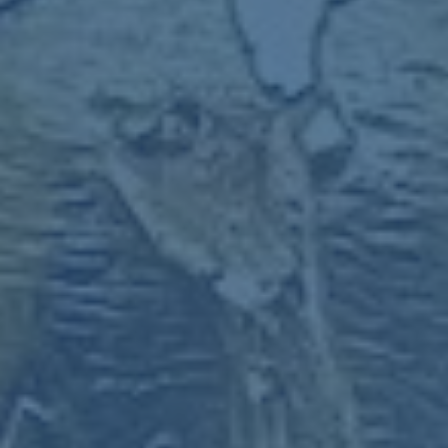
等经典战术的回归，也希望新颖的打法能在赛场上
大放异彩。例如，过去T1曾凭借精准的视野控制和
Faker的个人操作多次完成翻盘，这样的智慧对决无
疑是比赛的灵魂所在。
结语前瞻：粉丝心声汇聚赛场
无论是历史宿敌的再战，还是新老战队的碰撞，亦
或是战术层面的较量，2025年的英雄联盟职业联赛
注定充满悬念。粉丝们的期待不仅是对于胜负的关
注，更是对于那些激动人心、值得反复回味的经典
对局的渴望。新赛季即将到来，让我们一同见证这
些精彩瞬间的诞生！