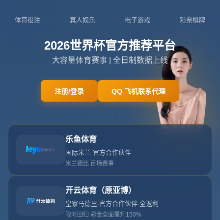
新闻资讯
网站首页
新闻资讯